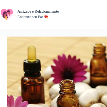
Pular
para
o
Amizade e Relacionamento
conteúdo
Encontre seu Par