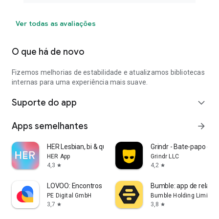
Ver todas as avaliações
O que há de novo
Fizemos melhorias de estabilidade e atualizamos bibliotecas
internas para uma experiência mais suave.
Suporte do app
expand_more
Apps semelhantes
arrow_forward
HER Lesbian, bi & queer dating
Grindr - Bate-papo gay
HER App
Grindr LLC
4,3
4,2
star
star
LOVOO: Encontros e Bate-papo
Bumble: app de relac
PE Digital GmbH
Bumble Holding Limited
3,7
3,8
star
star