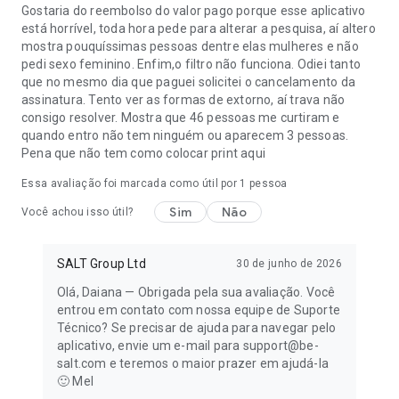
Gostaria do reembolso do valor pago porque esse aplicativo
está horrível, toda hora pede para alterar a pesquisa, aí altero
mostra pouquíssimas pessoas dentre elas mulheres e não
pedi sexo feminino. Enfim,o filtro não funciona. Odiei tanto
que no mesmo dia que paguei solicitei o cancelamento da
assinatura. Tento ver as formas de extorno, aí trava não
consigo resolver. Mostra que 46 pessoas me curtiram e
quando entro não tem ninguém ou aparecem 3 pessoas.
Pena que não tem como colocar print aqui
Essa avaliação foi marcada como útil por 1 pessoa
Sim
Não
Você achou isso útil?
SALT Group Ltd
30 de junho de 2026
Olá, Daiana — Obrigada pela sua avaliação. Você
entrou em contato com nossa equipe de Suporte
Técnico? Se precisar de ajuda para navegar pelo
aplicativo, envie um e-mail para support@be-
salt.com e teremos o maior prazer em ajudá-la
🙂 Mel