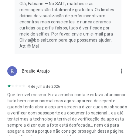
Olá, Fabiane — No SALT, matches e as
* Sua assinatura será renovada automaticamente, a menos
mensagens são totalmente gratuitos. Os limites
que a renovação automática seja desativada a no mínimo 24
diários de visualização de perfis incentivam
horas antes do fim do período atual.
encontros mais conscientes, e nunca geramos
* Sua conta será cobrada para renovação dentro de 24 horas
curtidas ou perfis falsos; tudo é verificado por
antes do final do período atual.
meio de selfies. Por favor, envie um e-mail para
* Você pode gerenciar sua assinatura e desativar a
Olivia@be-salt.com para que possamos ajudar.
renovação automática, acessando as configurações em sua
Att 🙂 Mel
Play Store.
* Se optar por não adquirir o SALT Premium, você
simplesmente pode usar e desfrutar dos recursos comuns do
SALT sem custo algum.
more_vert
Braulio Araujo
Link da Política de Privacidade:
https://www.be-salt.com/privacy-policy.html
4 de julho de 2026
Que terrivel mesmo. Fiz a aminha conta e estava afuncionar
Link dos Termos de Uso:
tudo bem como normal mas agora aparece de repente
https://www.be-salt.com/terms-and-conditions.html
quando tento abrir a app um screen a dizer que sou obrigado
a verificar com passaporte ou documento nacional... eu até
Observação: Os usuários devem ter 18 anos ou mais para
tentei mas a technologia terrivel de verificação da app esta
usar SALT
sempre a dizer que a foto está desfocada... nem dá para
apagar a conta porque não consigo proseguir dessa página