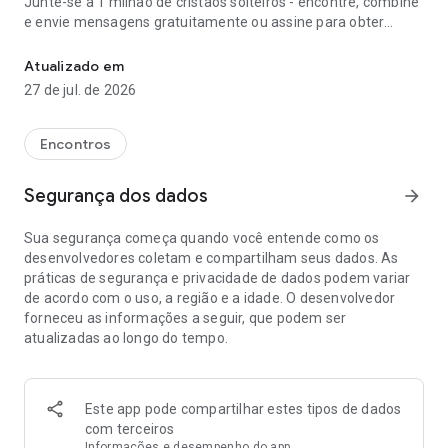
Junte-se a 1 milhão de cristãos solteiros - encontre, combine
e envie mensagens gratuitamente ou assine para obter
Conhecer e "CHAT" com solteiros cristãos e formar relacionamen
recursos extras.
Atualizado em
1. Cadastre-se facilmente usando Facebook ou e-mail
27 de jul. de 2026
2. Fale sobre você adicionando fotos e respondendo a
algumas perguntas
3. Defina suas preferências quanto à idade e distância
Encontros
4. Descubra outros cristãos incríveis. Clique no coração para
curti-los...
Segurança dos dados
arrow_forward
5. Se ambos curtirem um ao outro, é um match!
6. Comece a bater papo e a se encontrar
Sua segurança começa quando você entende como os
7. Opção de assinatura Premium para obter recursos
desenvolvedores coletam e compartilham seus dados. As
adicionais
práticas de segurança e privacidade de dados podem variar
de acordo com o uso, a região e a idade. O desenvolvedor
Baixe o app SALT e encontre cristãos ainda hoje. O SALT
forneceu as informações a seguir, que podem ser
permite que os cristãos solteiros se encontrem, namorem e
atualizadas ao longo do tempo.
mantenham o foco no Altíssimo, em Jesus.
Para se juntar ao SALT, os católicos e cristãos solteiros da
região se cadastram através do Facebook ou e-mail e
Este app pode compartilhar estes tipos de dados
preenchem um perfil. Ao permitir que os usuários descrevam
com terceiros
sua fé, damos aos cristãos solteiros uma opção mais
Informações e desempenho do app