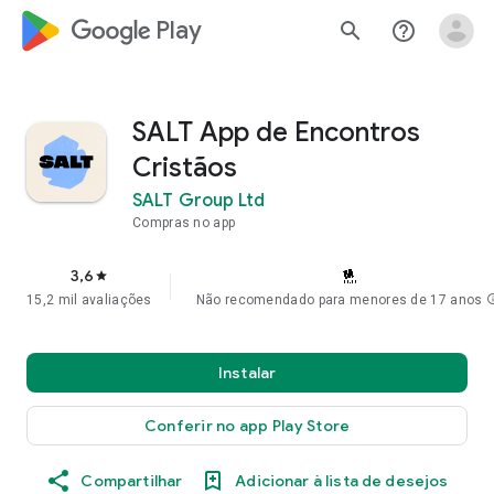
google_logo Play
search
help_outline
SALT App de Encontros
Cristãos
SALT Group Ltd
Compras no app
3,6
star
15,2 mil avaliações
Não recomendado para menores de 17 anos
in
Instalar
Conferir no app Play Store
Compartilhar
Adicionar à lista de desejos