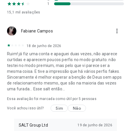
Adventista do 7º Dia, Assembléia Apostólica de Deus,
1
Batista, Católica, Catholic, Carismática, Cristã Reformada,
15,1 mil
avaliações
Igreja de Cristo, Igreja de Deus, Igreja Copta, CDFF, Episcopal,
Evangélica, romance cristão, Luterana, Católica, Messiânica,
christian dating, químicacristã solteiros chat, Não-
more_vert
Denominacional, amor em cristo, romance cristão, namoro
Fabiane Campos
cristão, eden, Pentecostal, eden, Protestante, Reformado,
químicacristã solteiros chat, Exército de Salvação, Igreja
18 de junho de 2026
Batista do Sul, namoro cristão, Igreja Pentecostal Unida e
Ruim! já fiz uma conta e apaguei duas vezes, não aparece
todos os outros cristãos que olham para o Altíssimo. Se você
curtidas e aparecem poucos perfis no modo gratuito. não
procura um app gratuito para conhecer cristãos de todas as
testei no modo premium, mas pelo que vi parece ser a
denominações, o SALT foi feito para você!
mesma coisa. E tive a impressão que há vários perfis fakes.
Sinceramente é melhor esperar a benção de Deus sem apps
Instale e junte-se ao SALT agora! Você pode usar o SALT
de relacionamento mesmo, que são na maioria das vezes
gratuitamente para dar eden matches, mandar mensagens e
uma furada... Esse salt então...
encontrar pessoas novas. Porém, caso queira aproveitar ao
máximo o app, você poderá obter a assinatura opcional paga
Essa avaliação foi marcada como útil por
5
pessoas
do SALT Premium. O SALT oferece assinaturas semanais,
mensais, de 3 e 12 meses. Os preços são exibidos
Sim
Não
Você achou isso útil?
claramente no app.
* O pagamento será debitado de sua conta Google Play após
SALT Group Ltd
19 de junho de 2026
a confirmação da compra.