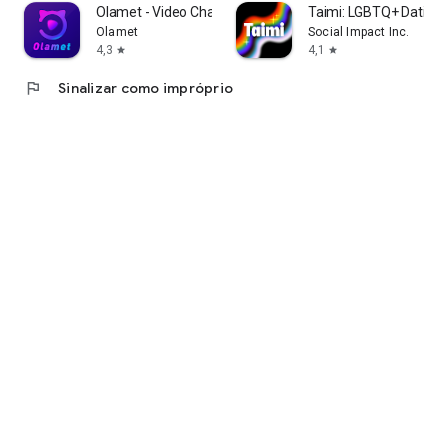
Olamet - Video Chat Online
Taimi: LGBTQ+ Dating 
Olamet
Social Impact Inc.
4,3
4,1
star
star
flag
Sinalizar como impróprio