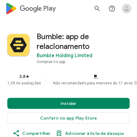
google_logo Play
search
help_outline
Bumble: app de
relacionamento
Bumble Holding Limited
Compras no app
3,8
star
1,59 mi avaliações
Não recomendado para menores de 17 anos
inf
Instalar
Conferir no app Play Store
Compartilhar
Adicionar à lista de desejos