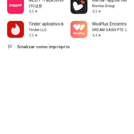
(주)넵튠
Kismia Group
4,3
4,3
star
star
Tinder: aplicativo de namoro
WooPlus: Encontros, C
Tinder LLC
DREAM OASIS PTE. LTD.
3,9
4,4
star
star
flag
Sinalizar como impróprio