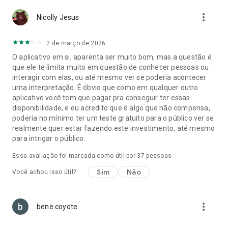
amizades e encontrar um amor verdadeiro, nós temos o que
more_vert
Nicolly Jesus
você precisa.
---
2 de março de 2026
O Bumble é um aplicativo de encontro gratrís para baixar e
O aplicativo em si, aparenta ser muito bom, mas a questão é
usar. Oferecemos pacotes opcionais de assinatura (Bumble
que ele te limita muito em questão de conhecer pessoas ou
Boost e Bumble Premium) e recursos pagos avulsos ou em
interagir com elas, ou até mesmo ver se poderia acontecer
pacotes múltiplos (Bumble Spotlight e Bumble SuperSwipe).
uma interpretação. É óbvio que como em qualquer outro
Seus dados são processados de forma segura, conforme
aplicativo você tem que pagar pra conseguir ter essas
nossa Política de Privacidade e as leis aplicáveis. Leia mais
disponibilidade, e eu acredito que é algo que não compensa,
aqui: Política de Privacidade Termos e Condições.
poderia no mínimo ter um teste gratuito para o público ver se
https://bumble.com/en/privacy
realmente quer estar fazendo este investimento, até mesmo
https://bumble.com/en/terms
para intrigar o público.
O Bumble Inc. é a empresa-mãe do Bumble, Badoo e
BumbleBFF — redes sociais e aplicativos para conhecer
Essa avaliação foi marcada como útil por
37
pessoas
pessoas, grátis para baixar e usar.
Sim
Não
Você achou isso útil?
more_vert
bene coyote