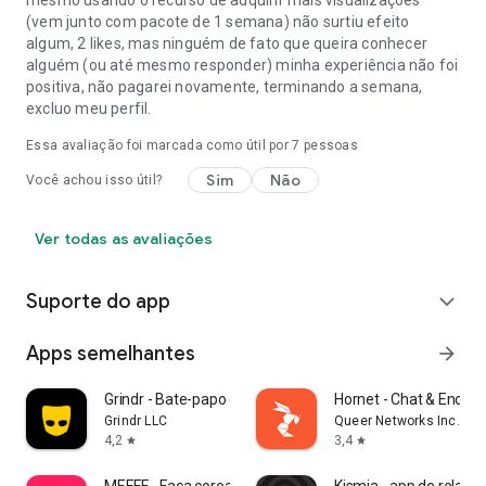
(vem junto com pacote de 1 semana) não surtiu efeito
algum, 2 likes, mas ninguém de fato que queira conhecer
alguém (ou até mesmo responder) minha experiência não foi
positiva, não pagarei novamente, terminando a semana,
excluo meu perfil.
Essa avaliação foi marcada como útil por
7
pessoas
Sim
Não
Você achou isso útil?
Ver todas as avaliações
Suporte do app
expand_more
Apps semelhantes
arrow_forward
Grindr - Bate-papo gay
Hornet - Chat & Encon
Grindr LLC
Queer Networks Inc.
4,2
3,4
star
star
MEEFF - Faça coreano Amigos
Kismia - app de relac