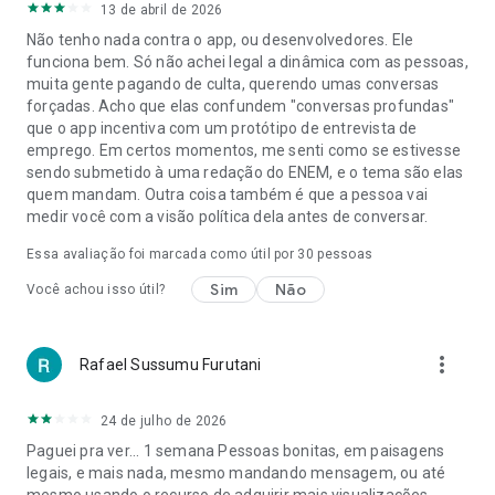
13 de abril de 2026
Não tenho nada contra o app, ou desenvolvedores. Ele
funciona bem. Só não achei legal a dinâmica com as pessoas,
muita gente pagando de culta, querendo umas conversas
forçadas. Acho que elas confundem "conversas profundas"
que o app incentiva com um protótipo de entrevista de
emprego. Em certos momentos, me senti como se estivesse
sendo submetido à uma redação do ENEM, e o tema são elas
quem mandam. Outra coisa também é que a pessoa vai
medir você com a visão política dela antes de conversar.
Essa avaliação foi marcada como útil por
30
pessoas
Sim
Não
Você achou isso útil?
more_vert
Rafael Sussumu Furutani
24 de julho de 2026
Paguei pra ver... 1 semana Pessoas bonitas, em paisagens
legais, e mais nada, mesmo mandando mensagem, ou até
mesmo usando o recurso de adquirir mais visualizações