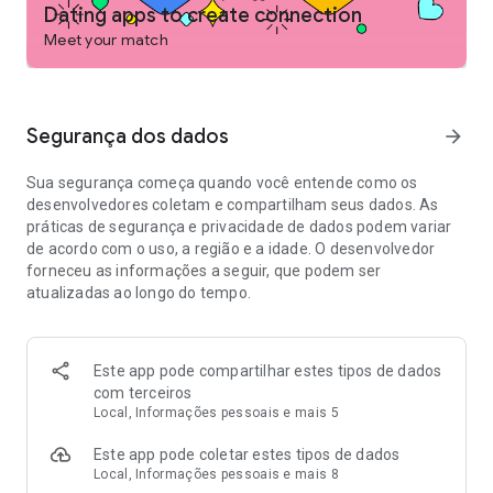
Dating apps to create connection
Experimente nossos recursos gratuitos, criados para facilitar
Meet your match
seus encontros
- Crie melhores conexões personalizando seu perfil com
interesses e respostas a perguntas que mostram quem você
é, seus gostos e o que você procura
Segurança dos dados
arrow_forward
- Confie que a pessoa com quem você está conversando é
real com a verificação de identidade
Sua segurança começa quando você entende como os
- Receba dicas de especialistas em namoro para aumentar
desenvolvedores coletam e compartilham seus dados. As
suas chances de sucesso
práticas de segurança e privacidade de dados podem variar
- Adicione sua conta Spotify para encontrar alguém que ama
de acordo com o uso, a região e a idade. O desenvolvedor
as mesmas músicas que você
forneceu as informações a seguir, que podem ser
- Converse por chamada de vídeo e compartilhe suas fotos
atualizadas ao longo do tempo.
favoritas para conhecer melhor suas conexões
- Converse com tranquilidade: todas as mensagens devem
seguir nossas diretrizes
- Compartilhe os detalhes dos seus encontros com amigos de
Este app pode compartilhar estes tipos de dados
confiança para mais segurança
com terceiros
- Precisa de uma pausa? Ative o Modo Não Perturbe e oculte
Local, Informações pessoais e mais 5
o seu perfil temporariamente e mantenha todas as suas
Este app pode coletar estes tipos de dados
conexões
Local, Informações pessoais e mais 8