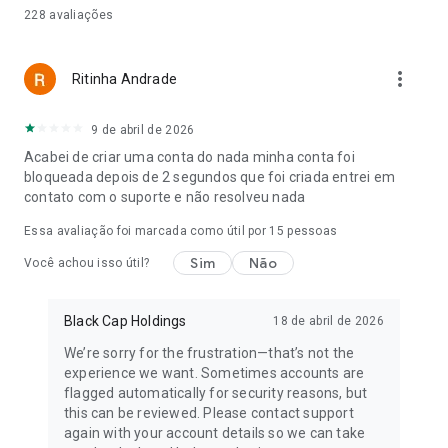
228
avaliações
• Acessibilidade: https://about.christianmingle.com/pt/legal-
pt/our-commitment-to-accessibility/
more_vert
Ritinha Andrade
9 de abril de 2026
Acabei de criar uma conta do nada minha conta foi
bloqueada depois de 2 segundos que foi criada entrei em
contato com o suporte e não resolveu nada
Essa avaliação foi marcada como útil por
15
pessoas
Sim
Não
Você achou isso útil?
Black Cap Holdings
18 de abril de 2026
We’re sorry for the frustration—that’s not the
experience we want. Sometimes accounts are
flagged automatically for security reasons, but
this can be reviewed. Please contact support
again with your account details so we can take