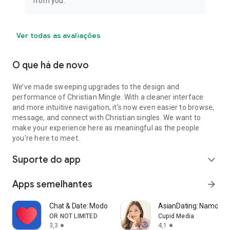
from you.
Ver todas as avaliações
O que há de novo
We’ve made sweeping upgrades to the design and
performance of Christian Mingle. With a cleaner interface
and more intuitive navigation, it’s now even easier to browse,
message, and connect with Christian singles. We want to
make your experience here as meaningful as the people
you're here to meet.
Suporte do app
expand_more
Apps semelhantes
arrow_forward
Chat & Date: Modo Simples De C
AsianDating: Namoro A
OR NOT LIMITED
Cupid Media
3,3
4,1
star
star