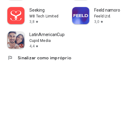
Seeking
Feeld namoro
W8 Tech Limited
Feeld Ltd.
3,8
3,0
star
star
LatinAmericanCupid Amor Latino
Cupid Media
4,4
star
flag
Sinalizar como impróprio