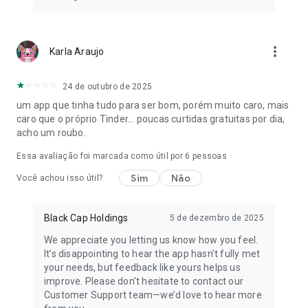
more_vert
Karla Araujo
24 de outubro de 2025
um app que tinha tudo para ser bom, porém muito caro, mais
caro que o próprio Tinder... poucas curtidas gratuitas por dia,
acho um roubo.
Essa avaliação foi marcada como útil por
6
pessoas
Sim
Não
Você achou isso útil?
Black Cap Holdings
5 de dezembro de 2025
We appreciate you letting us know how you feel.
It’s disappointing to hear the app hasn’t fully met
your needs, but feedback like yours helps us
improve. Please don’t hesitate to contact our
Customer Support team—we’d love to hear more