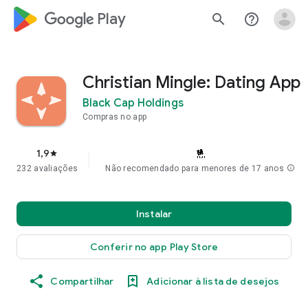
google_logo Play
search
help_outline
Christian Mingle: Dating App
Black Cap Holdings
Compras no app
1,9
star
232 avaliações
Não recomendado para menores de 17 anos
info
Instalar
Conferir no app Play Store
Compartilhar
Adicionar à lista de desejos