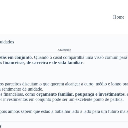
Home
uidados
Advertising
etas em conjunto
. Quando o casal compartilha uma visão comum para o 
s financeiras, de carreira e de vida familiar
.
os parceiros discutam o que querem alcançar a curto, médio e longo pr
m sentimento de unidade.
es financeiras, como
orçamento familiar, poupança e investimentos
,
r investimentos em conjunto pode ser um excelente ponto de partida.
 pois ambos sabem que estão a trabalhar lado a lado para um futuro mais e
s