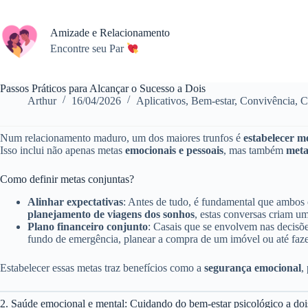
Pular
para
o
Amizade e Relacionamento
conteúdo
Encontre seu Par
Passos Práticos para Alcançar o Sucesso a Dois
Arthur
16/04/2026
Aplicativos
,
Bem-estar
,
Convivência
,
C
Num relacionamento maduro, um dos maiores trunfos é
estabelecer m
Isso inclui não apenas metas
emocionais e pessoais
, mas também
meta
Como definir metas conjuntas?
Alinhar expectativas
: Antes de tudo, é fundamental que ambos 
planejamento de viagens dos sonhos
, estas conversas criam u
Plano financeiro conjunto
: Casais que se envolvem nas decisõ
fundo de emergência, planear a compra de um imóvel ou até faze
Estabelecer essas metas traz benefícios como a
segurança emocional
,
2. Saúde emocional e mental: Cuidando do bem-estar psicológico a doi