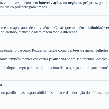
azo, com investimentos em
imóveis, ações ou negócios próprios
, podem
um futuro próspero para ambos.
, mesmo após anos de convivência. Casais que mantêm a
intimidade em
de carinho, atenção e afeto fazem toda a diferença.
rpreender o parceiro. Pequenos gestos como
cartões de amor, bilhetes
rtante também manter conversas
profundas
sobre sentimentos, desejos e
asal dedique tempo para estar juntos fora de casa, seja em um jantar
ia
e compartilham as responsabilidades do lar e da educação dos filhos, e 