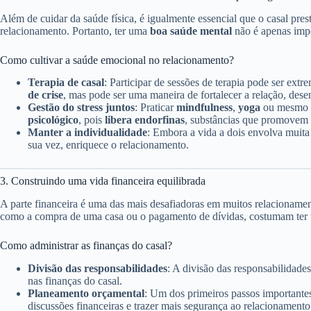
Além de cuidar da saúde física, é igualmente essencial que o casal pres
relacionamento. Portanto, ter uma
boa saúde mental
não é apenas impo
Como cultivar a saúde emocional no relacionamento?
Terapia de casal
: Participar de sessões de terapia pode ser ex
de crise
, mas pode ser uma maneira de fortalecer a relação, des
Gestão do stress juntos
: Praticar
mindfulness
,
yoga
ou mesmo ca
psicológico
, pois
libera endorfinas
, substâncias que promovem s
Manter a individualidade
: Embora a vida a dois envolva muit
sua vez, enriquece o relacionamento.
3. Construindo uma vida financeira equilibrada
A parte financeira é uma das mais desafiadoras em muitos relacioname
como a compra de uma casa ou o pagamento de dívidas, costumam ter um
Como administrar as finanças do casal?
Divisão das responsabilidades
: A divisão das responsabilidades
nas finanças do casal.
Planeamento orçamental
: Um dos primeiros passos importante
discussões financeiras e trazer mais segurança ao relacionamento