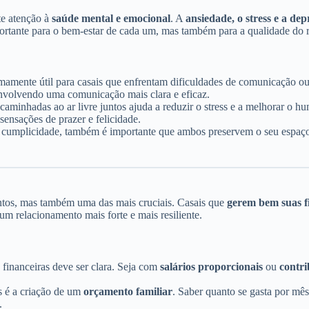
te atenção à
saúde mental e emocional
. A
ansiedade, o stress e a dep
rtante para o bem-estar de cada um, mas também para a qualidade do 
tremamente útil para casais que enfrentam dificuldades de comunicação
envolvendo uma comunicação mais clara e eficaz.
minhadas ao ar livre juntos ajuda a reduzir o stress e a melhorar o hum
ensações de prazer e felicidade.
a cumplicidade, também é importante que ambos preservem o seu espaço
ntos, mas também uma das mais cruciais. Casais que
gerem bem suas f
 relacionamento mais forte e mais resiliente.
 financeiras deve ser clara. Seja com
salários proporcionais
ou
contri
s é a criação de um
orçamento familiar
. Saber quanto se gasta por mês
.