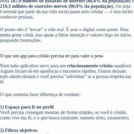
tinha
187,9 milhões de usuários de internet (86,6% da população)
e
210,3 milhões de conexões móveis (96,9% da população)
. Ou seja:
é normal que parte da tua vida social passe pelo celular — e isso inclui
conhecer pessoas.
O ponto não é “trocar” a vida real. É usar o digital como ponte. Para
muita gente cristã, isso ajuda a filtrar intenção e valores logo no início,
poupando frustrações.
O que um app para cristão precisa ter para valer a pena
Nem todo aplicativo serve para um
relacionamento cristão
saudável.
Alguns focam só em aparência e encontros rápidos. Outros deixam
tudo aberto demais e você precisa “adivinhar” se a pessoa respeita tua
fé.
O que costuma fazer diferença de verdade:
1) Espaço para fé no perfil
Você precisa conseguir mostrar, de forma simples, se você é cristão,
como vive tua fé, e o que busca (amizade, namoro sério, casamento).
2) Filtros objetivos