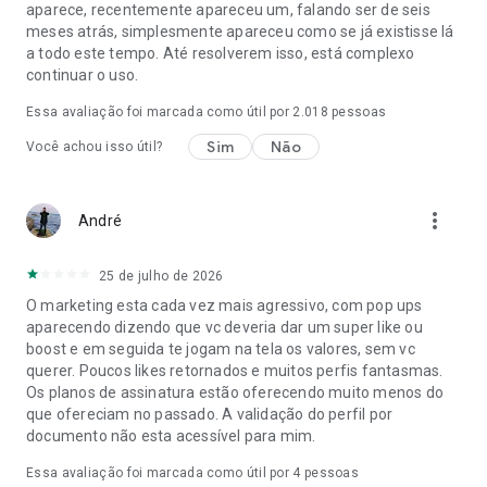
aparece, recentemente apareceu um, falando ser de seis
meses atrás, simplesmente apareceu como se já existisse lá
a todo este tempo. Até resolverem isso, está complexo
continuar o uso.
Essa avaliação foi marcada como útil por
2.018
pessoas
Sim
Não
Você achou isso útil?
more_vert
André
25 de julho de 2026
O marketing esta cada vez mais agressivo, com pop ups
aparecendo dizendo que vc deveria dar um super like ou
boost e em seguida te jogam na tela os valores, sem vc
querer. Poucos likes retornados e muitos perfis fantasmas.
Os planos de assinatura estão oferecendo muito menos do
que ofereciam no passado. A validação do perfil por
documento não esta acessível para mim.
Essa avaliação foi marcada como útil por
4
pessoas