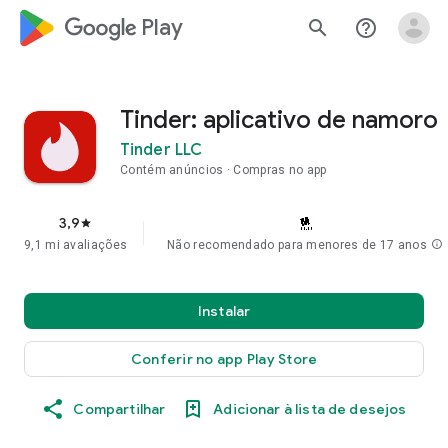
google_logo Play
search
help_outline
Tinder: aplicativo de namoro
Tinder LLC
Contém anúncios
Compras no app
3,9
star
9,1 mi avaliações
Não recomendado para menores de 17 anos
info
Instalar
Conferir no app Play Store
Compartilhar
Adicionar à lista de desejos