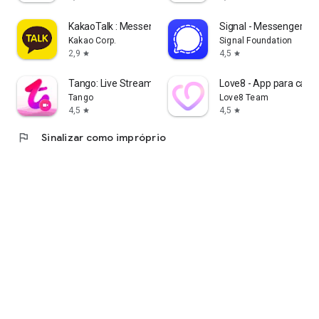
KakaoTalk : Messenger
Signal - Messenger pr
Kakao Corp.
Signal Foundation
2,9
4,5
star
star
Tango: Live Stream, Video Chat
Love8 - App para casai
Tango
Love8 Team
4,5
4,5
star
star
flag
Sinalizar como impróprio