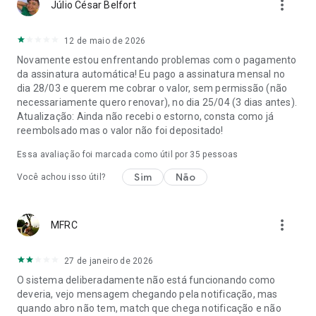
more_vert
Júlio César Belfort
💖 CONECTE-SE
Baixe agora pra conhecer alguém ainda hoje.
12 de maio de 2026
Novamente estou enfrentando problemas com o pagamento
Se assinar o Tinder Plus®, Tinder Gold™ ou o Tinder
da assinatura automática! Eu pago a assinatura mensal no
Platinum™, a cobrança será feita na sua conta da Google Play
dia 28/03 e querem me cobrar o valor, sem permissão (não
e será cobrada uma renovação no período de 24 horas antes
necessariamente quero renovar), no dia 25/04 (3 dias antes).
do fim do período atual. A renovação automática pode ser
Atualização: Ainda não recebi o estorno, consta como já
desativada a qualquer hora nas configurações da Google Play
reembolsado mas o valor não foi depositado!
Store após a compra. Não é possível cancelar a assinatura
durante o período em que ela estiver ativa. Se você não
Essa avaliação foi marcada como útil por
35
pessoas
quiser assinar o Tinder Plus®, Tinder Gold™ ou Tinder
Sim
Não
Platinum™, é só continuar usando a versão gratuita do Tinder.
Você achou isso útil?
Todas as fotos são de modelos e usadas apenas para fins
ilustrativos.
more_vert
MFRC
Privacidade: https://www.gotinder.com/privacy
Termos: https://www.gotinder.com/terms
27 de janeiro de 2026
Acesse: https://www.tinderlove.com/
O sistema deliberadamente não está funcionando como
deveria, vejo mensagem chegando pela notificação, mas
quando abro não tem, match que chega notificação e não