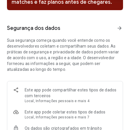
matches e faz planos antes de chegares.
* Use nossas ferramentas nas suas conversas. Elas foram
criadas para te deixar em segurança e no controle
No Tinder, os encontros servem para explorar possibilidades,
se conectar com pessoas que chamem sua atenção e dar
Segurança dos dados
arrow_forward
início a conversas com potencial para evoluir.
Sua segurança começa quando você entende como os
💞 UM LUGAR PARA VOCÊ SE EXPRESSAR
desenvolvedores coletam e compartilham seus dados. As
O lugar onde sua personalidade pode brilhar — seja seu
práticas de segurança e privacidade de dados podem variar
humor, interesses, manias ou estilo. Quando compartilha o
de acordo com o uso, a região e a idade. O desenvolvedor
que faz de você uma pessoa única, fica mais fácil conhecer
forneceu as informações a seguir, que podem ser
pessoas que curtem sua vibe de verdade.
atualizadas ao longo do tempo.
Nós juntamos pessoas que querem conhecer alguém
interessante e experimentar algo novo. O Tinder é um lugar
onde um simples match pode se transformar em uma
Este app pode compartilhar estes tipos de dados
conversa ótima, um primeiro encontro divertido ou algo
com terceiros
inesperado, mas extremamente significativo.
Local, Informações pessoais e mais 4
Este app pode coletar estes tipos de dados
➕TESTE O TINDER PLUSCom as
Curtidas ilimitadas
, você
Local, Informações pessoais e mais 7
pode deslizar em quantas pessoas quiser. Com o
Modo
Passaporte
, você pode dar match e conversar com pessoas
Os dados são criptografados em trânsito
locais em qualquer lugar do mundo. O recurso
Voltar ilimitado