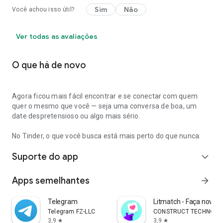
Sim
Não
Você achou isso útil?
Ver todas as avaliações
O que há de novo
Agora ficou mais fácil encontrar e se conectar com quem
quer o mesmo que você — seja uma conversa de boa, um
date despretensioso ou algo mais sério.
No Tinder, o que você busca está mais perto do que nunca.
Suporte do app
expand_more
Apps semelhantes
arrow_forward
Telegram
Litmatch - Faça nova 
Telegram FZ-LLC
CONSTRUCT TECHNOLO
3,9
3,9
star
star