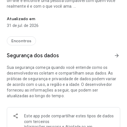
on-line e encontre uma pessoa compatível com quem você
realmente é e com o que você ama.
Conheça pessoas incríveis e encontre relacionamentos autêntico
O OkCupid tem tudo a ver com encontros on-line inclusivos
Atualizado em
para solteiros!
31 de jul. de 2026
O aplicativo de encontros que permite experimentar
encontros adultos reais para pessoas que sabem o que
Encontros
querem!
Segurança dos dados
arrow_forward
Com o OkCupid, você pode conhecer novos amigos on-line ou
encontrar relacionamentos sérios, namorar e estabelecer
Sua segurança começa quando você entende como os
conexões significativas.
desenvolvedores coletam e compartilham seus dados. As
práticas de segurança e privacidade de dados podem variar
Encontre seu parceiro certo e marque um encontro para hoje
de acordo com o uso, a região e a idade. O desenvolvedor
à noite!
forneceu as informações a seguir, que podem ser
Este aplicativo de relacionamentos se preocupa com você.
atualizadas ao longo do tempo.
Criamos um ambiente emocionante de encontros on-line
para cada solteiro. Experimente agora e inicie sua jornada
para relacionamentos melhores.
Este app pode compartilhar estes tipos de dados
Personalize seu perfil de namoro com seus interesses, suas
com terceiros
expectativas de namoro e deixe o resto por conta do
Informações pessoais e Atividade no app