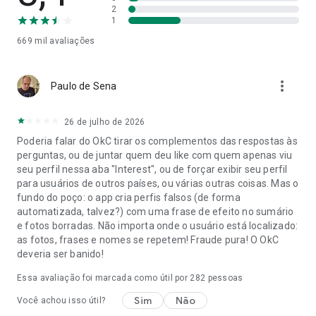
2
● Complete com sua foto de perfil mais bonita e prepare-se
1
para conhecer novas pessoas, encontrar o amor ou ter um
669 mil
avaliações
ótimo encontro hoje à noite.
● Conexões significativas podem vir em várias formas e
more_vert
Paulo de Sena
tamanhos - crie novas amizades, converse com pessoas
novas e interessantes ou encontre um novo romance
emocionante ou um relacionamento sério!
26 de julho de 2026
Poderia falar do OkC tirar os complementos das respostas às
O OkCupid não é só mais um aplicativo on-line para
perguntas, ou de juntar quem deu like com quem apenas viu
encontros. Nosso aplicativo de namoro gratuito ajuda você a
seu perfil nessa aba "Interest", ou de forçar exibir seu perfil
conhecer solteiros, se conectar, conversar ou ter uma
para usuários de outros países, ou várias outras coisas. Mas o
conversa profunda através do nosso sistema de mensagens
fundo do poço: o app cria perfis falsos (de forma
exclusivo. Foque nas conexões que lhe interessam, ignore as
automatizada, talvez?) com uma frase de efeito no sumário
que não lhe interessam. Em seguida, planeje um encontro e
e fotos borradas. Não importa onde o usuário está localizado:
tenha ótimos momentos – quer você procure por encontros
as fotos, frases e nomes se repetem! Fraude pura! O OkC
locais, encontros virtuais ou qualquer outra coisa!
deveria ser banido!
Tire o estresse dos encontros on-line, o OkCupid pode te
Essa avaliação foi marcada como útil por
282
pessoas
ajudar a encontrar a pessoa certa, seja para encontros
Sim
Não
casuais, casamento ou apenas encontrar sua história de
Você achou isso útil?
amor - VOCÊ escolhe o que importa. Faça uma combinação