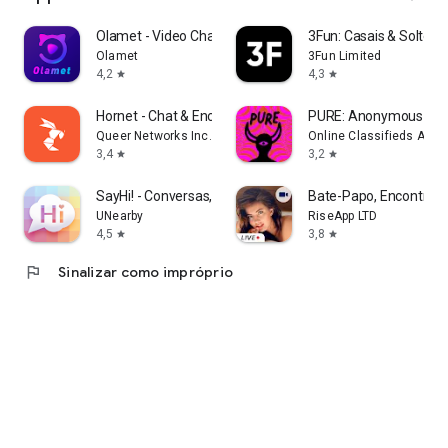
Olamet - Video Chat Online
3Fun: Casais & Solteiro
Olamet
3Fun Limited
4,2
4,3
star
star
Hornet - Chat & Encontros Gays
PURE: Anonymous Dati
Queer Networks Inc.
Online Classifieds AG
3,4
3,2
star
star
SayHi! - Conversas, Namoros
Bate-Papo, Encontros
UNearby
RiseApp LTD
4,5
3,8
star
star
flag
Sinalizar como impróprio