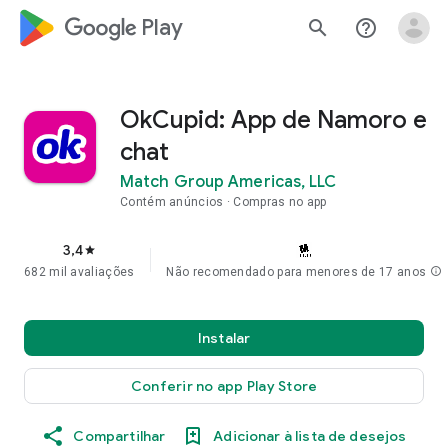
google_logo Play
search
help_outline
OkCupid: App de Namoro e
chat
Match Group Americas, LLC
Contém anúncios
Compras no app
3,4
star
682 mil avaliações
Não recomendado para menores de 17 anos
info
Instalar
Conferir no app Play Store
Compartilhar
Adicionar à lista de desejos