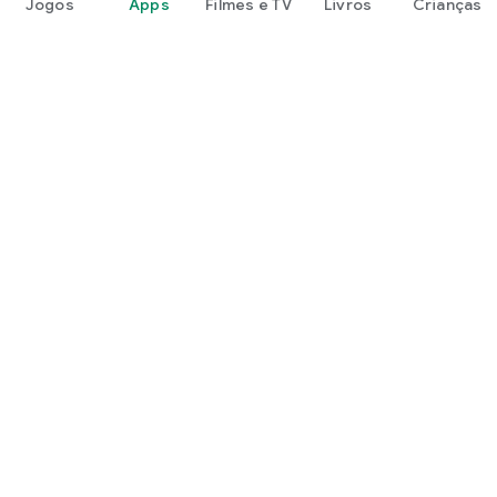
Jogos
Apps
Filmes e TV
Livros
Crianças
Google Play
Play Pass
Pontos do Play Points
Vales-presente
Resgatar
Política de reembolso
Crianças e família
Guia para a família
Compartilhamento em família