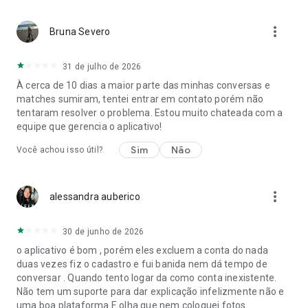
com pessoas de interesses semelhantes e receba uma
porcentagem de compatibilidade personalizada ao
more_vert
Bruna Severo
responder às nossas perguntas exclusivas. Estamos aqui
para te ajudar a encontrar relacionamentos do seu jeito.
31 de julho de 2026
Flerte, encontre o amor, construa conexões e tenha ótimos
À cerca de 10 dias a maior parte das minhas conversas e
encontros com o OkCupid, o melhor aplicativo de namoro
matches sumiram, tentei entrar em contato porém não
gratuito! Baixe agora!
tentaram resolver o problema. Estou muito chateada com a
equipe que gerencia o aplicativo!
COMBINE, CONECTE-SE E MARQUE ENCONTROS •
Sim
Não
Você achou isso útil?
more_vert
alessandra auberico
30 de junho de 2026
o aplicativo é bom , porém eles excluem a conta do nada
duas vezes fiz o cadastro e fui banida nem dá tempo de
conversar . Quando tento logar da como conta inexistente.
Não tem um suporte para dar explicação infelizmente não e
uma boa plataforma E olha que nem coloquei fotos