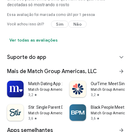
decotadas só mostrando o rosto
Essa avaliação foi marcada como útil por 1 pessoa
Sim
Não
Você achou isso útil?
Ver todas as avaliações
Suporte do app
expand_more
Mais de Match Group Americas, LLC
arrow_forward
Match Dating App : Chat & Meet
OurTime: Meet Singles
Match Group Americas, LLC
Match Group Americas, 
3,2
3,2
star
star
Stir: Single Parent Dating App
Black People Meet Sin
Match Group Americas, LLC
Match Group Americas, 
3,6
3,6
star
star
Apps semelhantes
arrow_forward