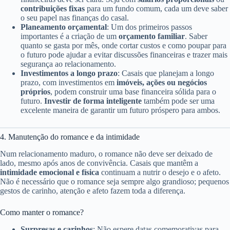
contribuições fixas
para um fundo comum, cada um deve saber
o seu papel nas finanças do casal.
Planeamento orçamental
: Um dos primeiros passos
importantes é a criação de um
orçamento familiar
. Saber
quanto se gasta por mês, onde cortar custos e como poupar para
o futuro pode ajudar a evitar discussões financeiras e trazer mais
segurança ao relacionamento.
Investimentos a longo prazo
: Casais que planejam a longo
prazo, com investimentos em
imóveis, ações ou negócios
próprios
, podem construir uma base financeira sólida para o
futuro.
Investir de forma inteligente
também pode ser uma
excelente maneira de garantir um futuro próspero para ambos.
4. Manutenção do romance e da intimidade
Num relacionamento maduro, o romance não deve ser deixado de
lado, mesmo após anos de convivência. Casais que mantêm a
intimidade emocional e física
continuam a nutrir o desejo e o afeto.
Não é necessário que o romance seja sempre algo grandioso; pequenos
gestos de carinho, atenção e afeto fazem toda a diferença.
Como manter o romance?
Surpresas e carinhos
: Não espere datas comemorativas para