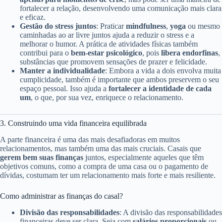
fortalecer a relação, desenvolvendo uma comunicação mais clara
e eficaz.
Gestão do stress juntos
: Praticar
mindfulness
,
yoga
ou mesmo
caminhadas ao ar livre juntos ajuda a reduzir o stress e a
melhorar o humor. A prática de atividades físicas também
contribui para o
bem-estar psicológico
, pois
libera endorfinas
,
substâncias que promovem sensações de prazer e felicidade.
Manter a individualidade
: Embora a vida a dois envolva muita
cumplicidade, também é importante que ambos preservem o seu
espaço pessoal. Isso ajuda a
fortalecer a identidade de cada
um
, o que, por sua vez, enriquece o relacionamento.
3. Construindo uma vida financeira equilibrada
A parte financeira é uma das mais desafiadoras em muitos
relacionamentos, mas também uma das mais cruciais. Casais que
gerem bem suas finanças
juntos, especialmente aqueles que têm
objetivos comuns, como a compra de uma casa ou o pagamento de
dívidas, costumam ter um relacionamento mais forte e mais resiliente.
Como administrar as finanças do casal?
Divisão das responsabilidades
: A divisão das responsabilidades
financeiras deve ser clara. Seja com
salários proporcionais
ou