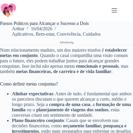
Salta
al
contenuto
Passos Práticos para Alcançar o Sucesso a Dois
Arthur
16/04/2026
Aplicativos
,
Bem-estar
,
Convivência
,
Cuidados
Advertising
Num relacionamento maduro, um dos maiores trunfos é
estabelecer
metas em conjunto
. Quando o casal compartilha uma visão comum
para o futuro, eles podem trabalhar juntos para alcançar grandes
conquistas. Isso inclui não apenas metas
emocionais e pessoais
, mas
também
metas financeiras, de carreira e de vida familiar
.
Como definir metas conjuntas?
Alinhar expectativas
: Antes de tudo, é fundamental que ambos
os parceiros discutam o que querem alcançar a curto, médio e
longo prazo. Seja a
compra de uma casa
, a
formação de uma
família
ou o
planejamento de viagens dos sonhos
, estas
conversas criam um sentimento de unidade.
Plano financeiro conjunto
: Casais que se envolvem nas
decisões financeiras, como
orçamento familiar, poupança e
investimentos
, estão mais preparados para enfrentar os desafios