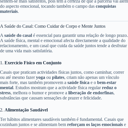
sentem-se mais satisfeitos, pois têm a certeza de que a parceria vai além
do aspecto emocional, tocando também o campo das
conquistas
materiais
.
A Saúde do Casal: Como Cuidar de Corpo e Mente Juntos
A
saúde do casal
é essencial para garantir uma relação de longo prazo.
A saúde física, mental e emocional afecta directamente a qualidade do
relacionamento, e um casal que cuida da saúde juntos tende a desfrutar
de uma vida mais satisfatória.
1.
Exercício Físico em Conjunto
Casais que praticam actividades físicas juntos, como caminhar, correr
ou até mesmo fazer
yoga
ou
pilates
, criam não apenas um vínculo
mais forte, mas também promovem a
saúde física
e o
bem-estar
mental
. Estudos mostram que a actividade física regular
reduz o
stress
, melhora o humor e promove a
liberação de endorfinas
,
substâncias que causam sensações de prazer e felicidade.
2.
Alimentação Saudável
Ter hábitos alimentares saudáveis também é fundamental. Casais que
cozinham juntos e se alimentam bem
reforçam os laços emocionais
e