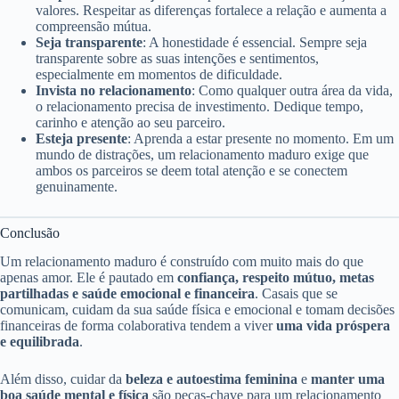
valores. Respeitar as diferenças fortalece a relação e aumenta a
compreensão mútua.
Seja transparente
: A honestidade é essencial. Sempre seja
transparente sobre as suas intenções e sentimentos,
especialmente em momentos de dificuldade.
Invista no relacionamento
: Como qualquer outra área da vida,
o relacionamento precisa de investimento. Dedique tempo,
carinho e atenção ao seu parceiro.
Esteja presente
: Aprenda a estar presente no momento. Em um
mundo de distrações, um relacionamento maduro exige que
ambos os parceiros se deem total atenção e se conectem
genuinamente.
Conclusão
Um relacionamento maduro é construído com muito mais do que
apenas amor. Ele é pautado em
confiança, respeito mútuo, metas
partilhadas e saúde emocional e financeira
. Casais que se
comunicam, cuidam da sua saúde física e emocional e tomam decisões
financeiras de forma colaborativa tendem a viver
uma vida próspera
e equilibrada
.
Além disso, cuidar da
beleza e autoestima feminina
e
manter uma
boa saúde mental e física
são peças-chave para um relacionamento