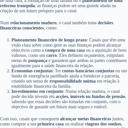
de uma casa, a formação de uma família ou o
planeamento de uma
reforma tranquila
, as finanças podem ser uma grande aliada na
criação de um futuro próspero para o casal.
Num
relacionamento maduro
, o casal também toma
decisões
financeiras conscientes
, como:
Planeamento financeiro de longo prazo
: Casais que têm uma
visão clara sobre como gerir as suas finanças podem alcançar
objectivos como a
compra de uma casa
ou a aquisição de bens
valiosos, como um
carro
. Eles definem orçamentos, estipulam
metas de
poupança
e garantem que ambas as partes contribuem
igualmente para a saúde financeira da relação.
Economias conjuntas
: Ter
contas bancárias conjuntas
ou um
fundo de emergência partilhado ajuda a fortalecer a parceria,
criando um senso de
responsabilidade mútua
em relação à
estabilidade financeira da família.
Investimentos em conjunto
: Numa relação madura, o casal
pode decidir investir em
acções, imóveis ou fundos de pensão
,
sabendo que essas decisões são tomadas em conjunto, com o
objectivo de garantir um futuro mais seguro e estável.
Com isso, casais que conseguem
alcançar metas financeiras
juntos,
como comprar a sua
primeira casa
ou realizar
viagens dos sonhos
,