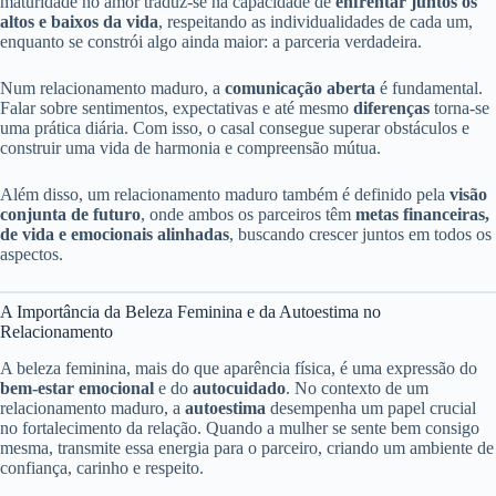
maturidade no amor traduz-se na capacidade de
enfrentar juntos os
altos e baixos da vida
, respeitando as individualidades de cada um,
enquanto se constrói algo ainda maior: a parceria verdadeira.
Num relacionamento maduro, a
comunicação aberta
é fundamental.
Falar sobre sentimentos, expectativas e até mesmo
diferenças
torna-se
uma prática diária. Com isso, o casal consegue superar obstáculos e
construir uma vida de harmonia e compreensão mútua.
Além disso, um relacionamento maduro também é definido pela
visão
conjunta de futuro
, onde ambos os parceiros têm
metas financeiras,
de vida e emocionais alinhadas
, buscando crescer juntos em todos os
aspectos.
A Importância da Beleza Feminina e da Autoestima no
Relacionamento
A beleza feminina, mais do que aparência física, é uma expressão do
bem-estar emocional
e do
autocuidado
. No contexto de um
relacionamento maduro, a
autoestima
desempenha um papel crucial
no fortalecimento da relação. Quando a mulher se sente bem consigo
mesma, transmite essa energia para o parceiro, criando um ambiente de
confiança, carinho e respeito.