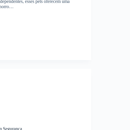
 independentes, esses pets oferecem uma
achorro…
om Segurança