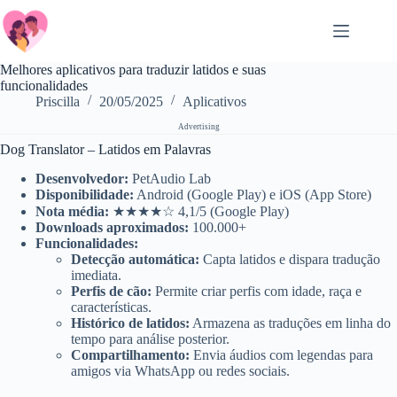
Zum
Inhalt
springen
Melhores aplicativos para traduzir latidos e suas
funcionalidades
Priscilla
20/05/2025
Aplicativos
Advertising
Dog Translator – Latidos em Palavras
Desenvolvedor:
PetAudio Lab
Disponibilidade:
Android (Google Play) e iOS (App Store)
Nota média:
★★★★☆ 4,1/5 (Google Play)
Downloads aproximados:
100.000+
Funcionalidades:
Detecção automática:
Capta latidos e dispara tradução
imediata.
Perfis de cão:
Permite criar perfis com idade, raça e
características.
Histórico de latidos:
Armazena as traduções em linha do
tempo para análise posterior.
Compartilhamento:
Envia áudios com legendas para
amigos via WhatsApp ou redes sociais.