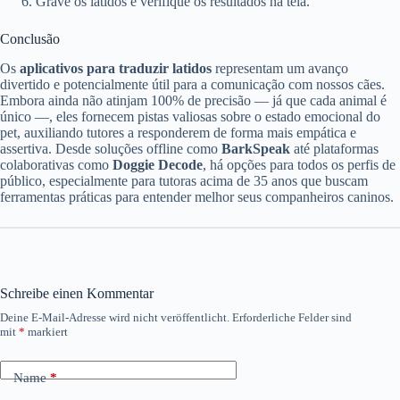
Grave os latidos e verifique os resultados na tela.
Conclusão
Os
aplicativos para traduzir latidos
representam um avanço
divertido e potencialmente útil para a comunicação com nossos cães.
Embora ainda não atinjam 100% de precisão — já que cada animal é
único —, eles fornecem pistas valiosas sobre o estado emocional do
pet, auxiliando tutores a responderem de forma mais empática e
assertiva. Desde soluções offline como
BarkSpeak
até plataformas
colaborativas como
Doggie Decode
, há opções para todos os perfis de
público, especialmente para tutoras acima de 35 anos que buscam
ferramentas práticas para entender melhor seus companheiros caninos.
Schreibe einen Kommentar
Deine E-Mail-Adresse wird nicht veröffentlicht.
Erforderliche Felder sind
mit
*
markiert
Name
*