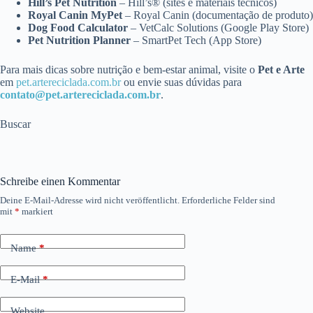
Hill’s Pet Nutrition
– Hill’s® (sites e materiais técnicos)
Royal Canin MyPet
– Royal Canin (documentação de produto)
Dog Food Calculator
– VetCalc Solutions (Google Play Store)
Pet Nutrition Planner
– SmartPet Tech (App Store)
Para mais dicas sobre nutrição e bem-estar animal, visite o
Pet e Arte
em
pet.artereciclada.com.br
ou envie suas dúvidas para
contato@pet.artereciclada.com.br
.
Buscar
Schreibe einen Kommentar
Deine E-Mail-Adresse wird nicht veröffentlicht.
Erforderliche Felder sind
mit
*
markiert
Name
*
E-Mail
*
Website