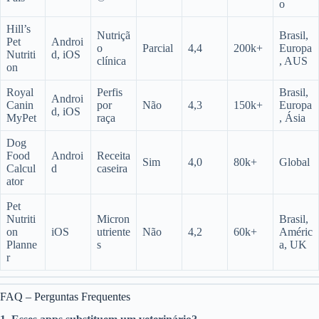
o
Hill’s
Nutriçã
Brasil,
Pet
Androi
o
Parcial
4,4
200k+
Europa
Nutriti
d, iOS
clínica
, AUS
on
Royal
Perfis
Brasil,
Androi
Canin
por
Não
4,3
150k+
Europa
d, iOS
MyPet
raça
, Ásia
Dog
Food
Androi
Receita
Sim
4,0
80k+
Global
Calcul
d
caseira
ator
Pet
Nutriti
Micron
Brasil,
on
iOS
utriente
Não
4,2
60k+
Améric
Planne
s
a, UK
r
FAQ – Perguntas Frequentes