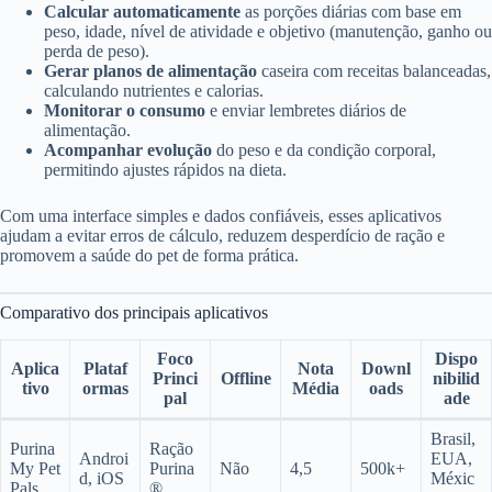
Calcular automaticamente
as porções diárias com base em
peso, idade, nível de atividade e objetivo (manutenção, ganho ou
perda de peso).
Gerar planos de alimentação
caseira com receitas balanceadas,
calculando nutrientes e calorias.
Monitorar o consumo
e enviar lembretes diários de
alimentação.
Acompanhar evolução
do peso e da condição corporal,
permitindo ajustes rápidos na dieta.
Com uma interface simples e dados confiáveis, esses aplicativos
ajudam a evitar erros de cálculo, reduzem desperdício de ração e
promovem a saúde do pet de forma prática.
Comparativo dos principais aplicativos
Foco
Dispo
Aplica
Plataf
Nota
Downl
Princi
Offline
nibilid
tivo
ormas
Média
oads
pal
ade
Brasil,
Purina
Ração
Androi
EUA,
My Pet
Purina
Não
4,5
500k+
d, iOS
Méxic
Pals
®