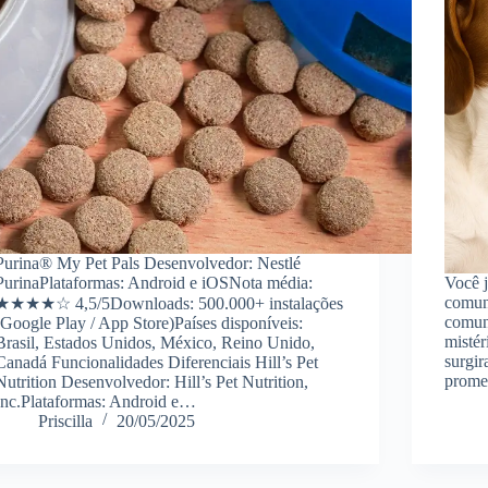
Purina® My Pet Pals Desenvolvedor: Nestlé
PurinaPlataformas: Android e iOSNota média:
Você j
comuni
★★★★☆ 4,5/5Downloads: 500.000+ instalações
comun
(Google Play / App Store)Países disponíveis:
mistér
Brasil, Estados Unidos, México, Reino Unido,
surgir
Canadá Funcionalidades Diferenciais Hill’s Pet
prome
Nutrition Desenvolvedor: Hill’s Pet Nutrition,
Inc.Plataformas: Android e…
Priscilla
20/05/2025