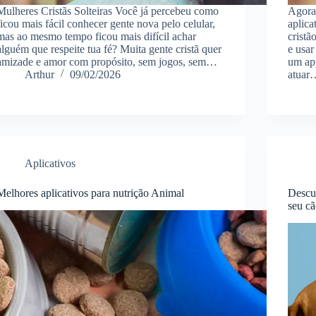
Mulheres Cristãs Solteiras Você já percebeu como
Agora
ficou mais fácil conhecer gente nova pelo celular,
aplica
mas ao mesmo tempo ficou mais difícil achar
cristã
alguém que respeite tua fé? Muita gente cristã quer
e usa
amizade e amor com propósito, sem jogos, sem…
um app
Arthur
09/02/2026
atuar
Aplicativos
Melhores aplicativos para nutrição Animal
Descub
seu c